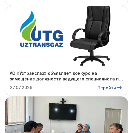
АО «Узтрансгаз» объявляет конкурс на
замещение должности ведущего специалиста по
комплаенс-контролю в «Газлийском»,
27.07.2026
Перейти
«Каганском», «Зирабулакском» УМГ, а также на
ПХГ «Северный Сох».