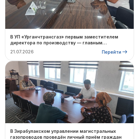
В УП «Урганчтрансгаз» первым заместителем
директора по производству — главным
инженером Базарбаевым Собиром
21.07.2026
Перейти
Керимбаевичем был проведён очередной личный
приём граждан.
В Зирабулакском управлении магистральных
газопроводов проведён личный приём граждан