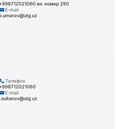
+998712021060 вн. номер 290
E-mail
b.umarov@utg.uz
Телефон
+998712021060
E-mail
i.sultanov@utg.uz