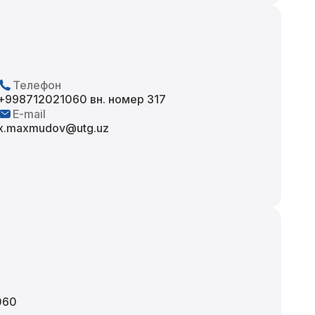
Телефон
+998712021060 вн. номер 317
E-mail
x.maxmudov@utg.uz
060