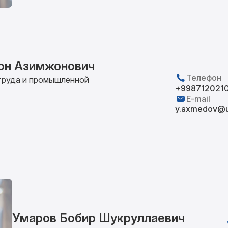
он Азимжонович
Телефон
труда и промышленной
+9987120210
E-mail
y.axmedov@u
Умаров Бобир Шукруллаевич