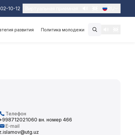
02-10-12
Виртуальная приемная
RU
атегия развития
Политика молодежи
Телефон
+998712021060 вн. номер 466
E-mail
z.islamov@utg.uz