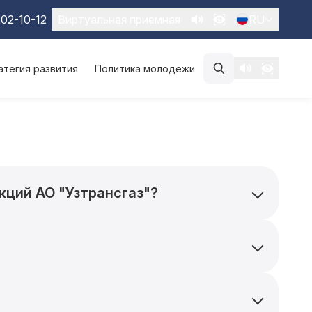
02-10-12
Виртуальная приемная
RU
атегия развития
Политика молодежи
кций АО "Узтрансгаз"?