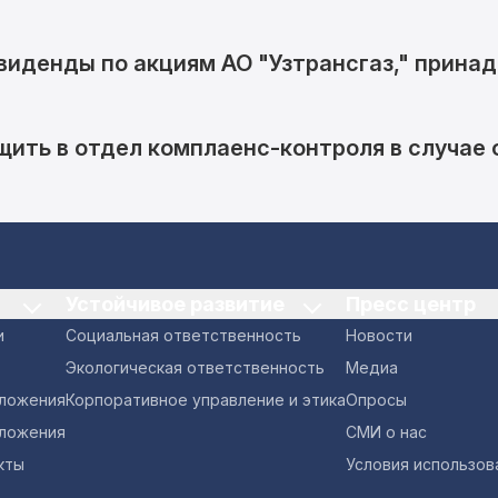
ивиденды по акциям АО "Узтрансгаз," прин
щить в отдел комплаенс-контроля в случае
Устойчивое развитие
Пресс центр
и
Социальная ответственность
Новости
Экологическая ответственность
Медиа
оложения
Корпоративное управление и этика
Опросы
ложения
СМИ о нас
кты
Условия использов