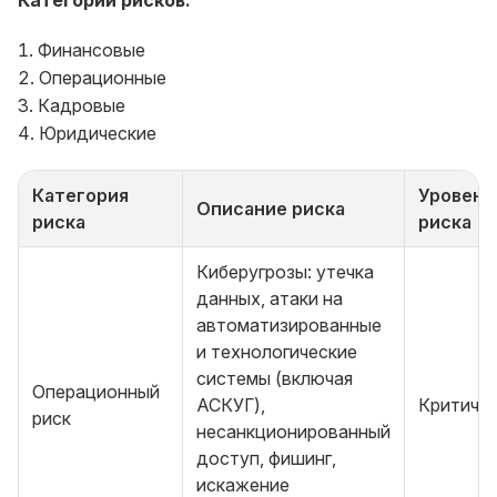
Категории рисков:
Финансовые
Операционные
Кадровые
Юридические
Категория
Уровень
Описание риска
риска
риска
Киберугрозы: утечка
данных, атаки на
автоматизированные
и технологические
системы (включая
Операционный
АСКУГ),
Критиче
риск
несанкционированный
доступ, фишинг,
искажение