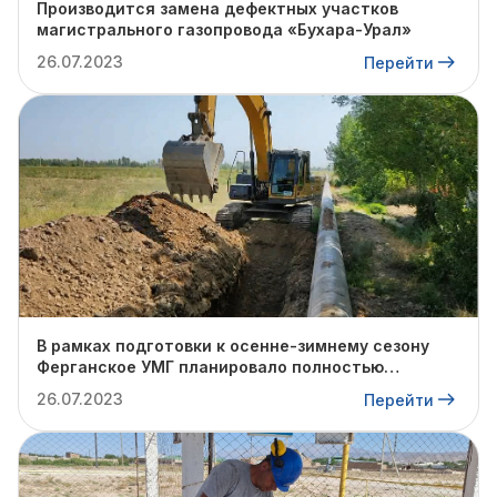
Производится замена дефектных участков
магистрального газопровода «Бухара-Урал»
26.07.2023
Перейти
В рамках подготовки к осенне-зимнему сезону
Ферганское УМГ планировало полностью
отремонтировать 703-метровый участок 1-й
26.07.2023
Перейти
ветки магистрального газопровода "Сох-
Наманган" диаметром 530 мм. В настоящее
время ведется подготовка к гидроиспытаниям.