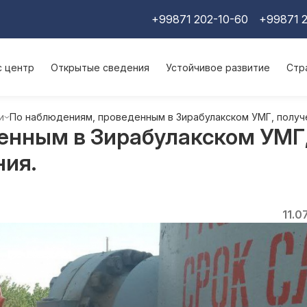
+99871 202-10-60
+99871 2
с центр
Открытые сведения
Устойчивое развитие
Стр
и
По наблюдениям, проведенным в Зирабулакском УМГ, получ
енным в Зирабулакском УМГ
ия.
11.0