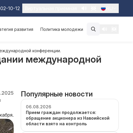
02-10-12
Виртуальная приемная
RU
атегия развития
Политика молодежи
международной конференции.
едании международной
Популярные новости
2.2025
и
06.08.2026
Прием граждан продолжается:
кабря.
обращение акционера из Навоийской
области взято на контроль