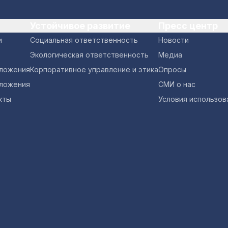
Устойчивое развитие
Пресс центр
и
Социальная ответственность
Новости
Экологическая ответственность
Медиа
оложения
Корпоративное управление и этика
Опросы
ложения
СМИ о нас
кты
Условия использов