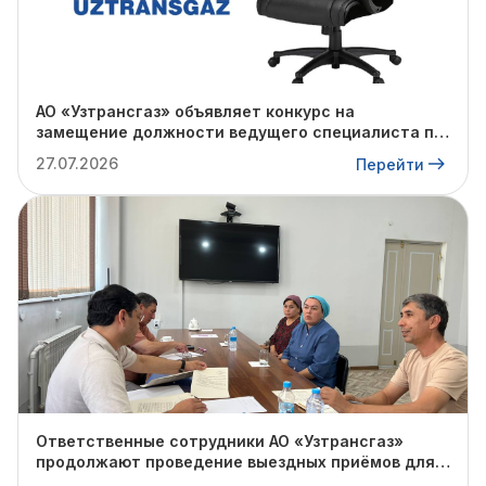
АО «Узтрансгаз» объявляет конкурс на
замещение должности ведущего специалиста по
комплаенс-контролю в «Газлийском»,
27.07.2026
Перейти
«Каганском», «Зирабулакском» УМГ, а также на
ПХГ «Северный Сох».
Ответственные сотрудники АО «Узтрансгаз»
продолжают проведение выездных приёмов для
физических и юридических лиц с целью изучения