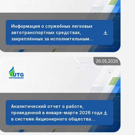
Информация о служебных легковых
автотранспортных средствах,
закреплённых за исполнительным
аппаратом и сотрудниками АО
«O‘ztransgaz» по состоянию на 30 июня
2026 года.
26.05.2026
Аналитический отчет о работе,
проведенной в январе-марте 2026 года
в системе Акционерного общества
«Узтрансгаз» по обработке заявок от
физических и юридических лиц.