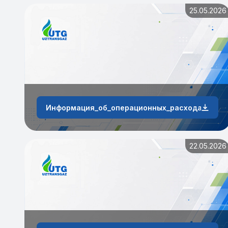
25.05.2026
Информация_об_операционных_расходах_АО_«У
22.05.2026