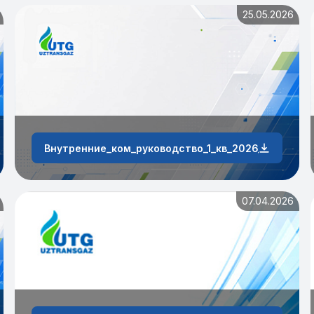
25.05.2026
зтрансгаз»_за_1_квартал
Внутренние_ком_руководство_1_кв_2026_г
07.04.2026