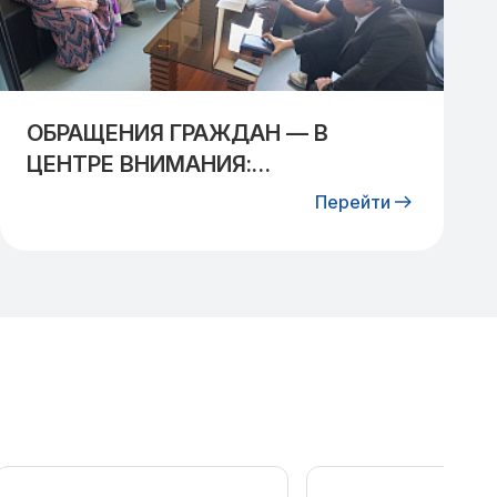
ОБРАЩЕНИЯ ГРАЖДАН — В
ЦЕНТРЕ ВНИМАНИЯ:
СПЕЦИАЛИСТЫ АО «УЗТРАНСГАЗ»
Перейти
ВСТРЕТИЛИСЬ С ЖИТЕЛЯМИ
КИБРАЙСКОГО РАЙОНА