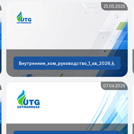
25.05.2026
зтрансгаз»_за_1_квартал
Внутренние_ком_руководство_1_кв_2026_г
07.04.2026