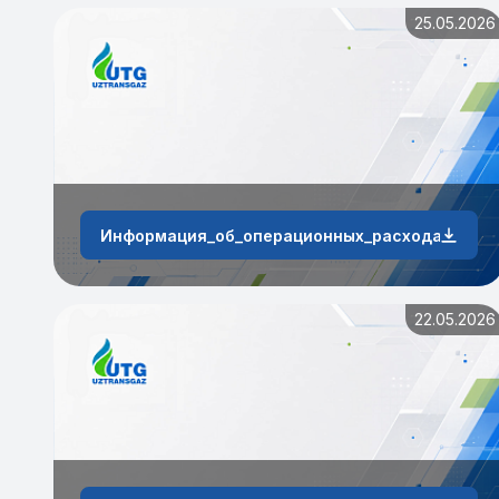
25.05.2026
Информация_об_операционных_расходах_АО_«У
22.05.2026