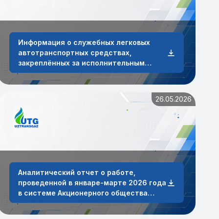
Информация о служебных легковых
автотранспортных средствах,
закреплённых за исполнительным
аппаратом и сотрудниками АО
«O‘ztransgaz» по состоянию на 30 июня
2026 года.
26.05.2026
Аналитический отчет о работе,
проведенной в январе-марте 2026 года
в системе Акционерного общества
«Узтрансгаз» по обработке заявок от
физических и юридических лиц.