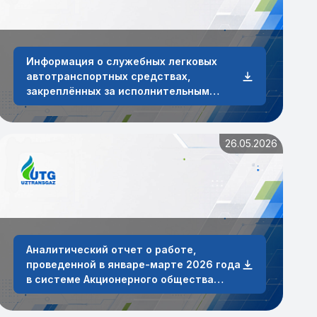
Информация о служебных легковых
автотранспортных средствах,
закреплённых за исполнительным
аппаратом и сотрудниками АО
«O‘ztransgaz» по состоянию на 30 июня
2026 года.
26.05.2026
Аналитический отчет о работе,
проведенной в январе-марте 2026 года
в системе Акционерного общества
«Узтрансгаз» по обработке заявок от
физических и юридических лиц.