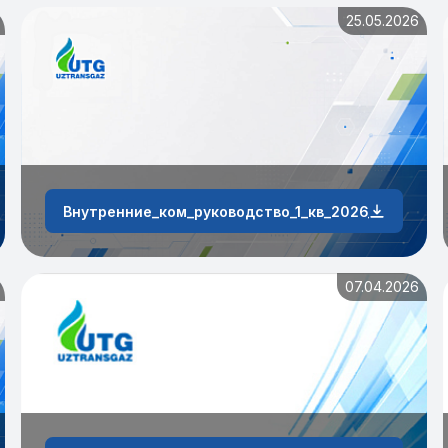
25.05.2026
зтрансгаз»_за_1_квартал
Внутренние_ком_руководство_1_кв_2026_г
07.04.2026