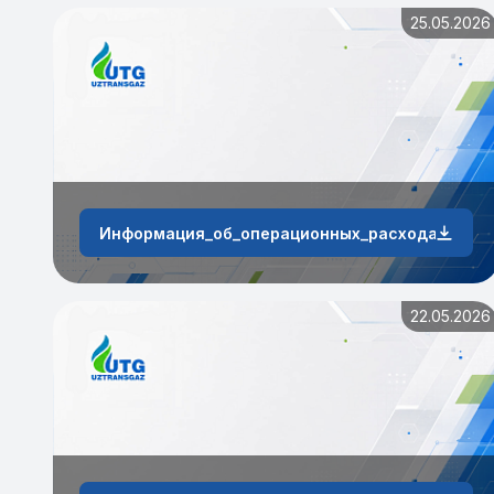
25.05.2026
Информация_об_операционных_расходах_АО_«У
22.05.2026