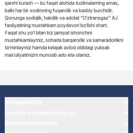
qarshi kurash — bu faqat alohida tuzilmalarning emas,
balki har bir xodimning fuqarolik va kasbiy burchidir.
Qonunga sodiqlik, halollik va adolat “O‘ztransgaz” AJ
faoliyatining mustahkam poydevori bo‘lishi shart.
Faqat shu yo‘l bilan biz jamiyat ishonchini
mustahkamlaymiz, sohada barqarorlik va samaradorlikni
ta’minlaymiz hamda kelajak avlod oldidagi yuksak
mas’uliyatimizni munosib ado eta olamiz.
Biz haqimizda
Investor va aksiyadorlarga
Barqaror rivojlanish