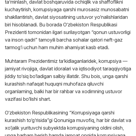
ta’minlash, davlat boshqaruvida ochiqlik va shaffoflikni
kuchaytirish, korrupsiyaga qarshi murosasiz munosabatni
shakllantirish, davlat siyosatining ustuvor yo‘nalishlaridan
biri hisoblanadi. Bu borada O‘zbekiston Respublikasi
Prezidenti tomonidan ilgari surilayotgan “qonun ustuvorligi
va inson qadri” tamoyili barcha sohalar qatori neft-gaz
tarmog‘i uchun ham muhim ahamiyat kasb etadi.
Muhtaram Prezidentimiz ta’kidlaganlaridek, korrupsiya —
jamiyat rivojiga, davlat idoralari va iqtisodiyot taraqqiyotiga
jiddiy to‘siq bo‘ladigan salbiy illatdir. Shu bois, unga qarshi
kurashish nafaqat huquqni muhofaza qiluvchi
organlarning, balki har bir rahbar va xodimning ustuvor
vazifasi bo‘lishi shart.
O‘zbekiston Respublikasining “Korrupsiyaga qarshi
kurashish to‘g‘risida”gi Qonuniga muvofiq, har bir davlat va
xo‘jalik yurituvchi subyektda korrupsiyaning oldini olish,
unga barham berish hamda jamoat ongida korrupsiyaga