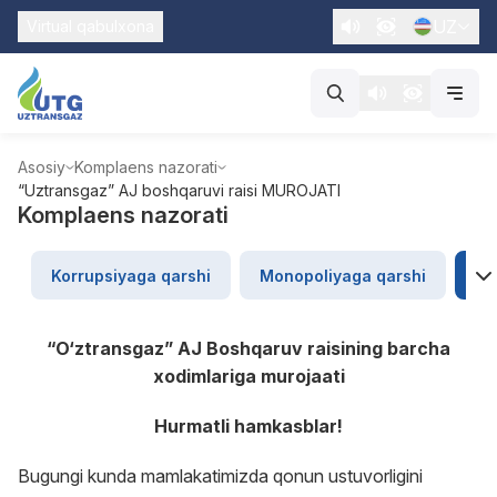
UZ
Virtual qabulxona
Asosiy
Komplaens nazorati
“Uztransgaz” AJ boshqaruvi raisi MUROJATI
Komplaens nazorati
Korrupsiyaga qarshi
Monopoliyaga qarshi
“U
“O‘ztransgaz” AJ Boshqaruv raisining barcha
xodimlar
i
ga murojaati
Hurmatli hamkasblar!
Bugungi kunda mamlakatimizda qonun ustuvorligini