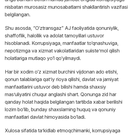
nisbatan murosasiz munosabatlarni shakllantirish vazifasi
belgilangan.
Shu asosda, “O‘ztransgaz” AJ faoliyatida qonuniylik,
shaffoflik, halollik va adolat tamoyillari ustuvor
hisoblanadi. Korrupsiyaga, manfaatlar to‘qnashuviga,
nepotizmga va xizmat vakolatlaridan suiiste’mol qilish
holatlariga mutlaqo yo‘l qo‘yilmaydi.
Har bir xodim o‘z xizmat burchini vijdonan ado etishi,
qonun talablariga qat’iy rioya qilishi, davlat va jamiyat
manfaatlarini ustuvor deb bilishi hamda shaxsiy
mas’uliyatini chuqur anglashi shart. Qonunga zid har
qanday holat haqida belgilangan tartibda xabar berilishi
lozim bo‘lib, bunday shaxslarning huquq va qonuniy
manfaatlari davlat himoyasida bo‘ladi.
Xulosa sifatida ta’kidlab etmoqchimanki, korrupsiyaga