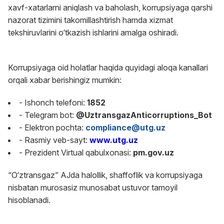
xavf-xatarlarni aniqlash va baholash, korrupsiyaga qarshi
nazorat tizimini takomillashtirish hamda xizmat
tekshiruvlarini o‘tkazish ishlarini amalga oshiradi.
Korrupsiyaga oid holatlar haqida quyidagi aloqa kanallari
orqali xabar berishingiz mumkin:
- Ishonch telefoni:
1852
- Telegram bot:
@UztransgazAnticorruptions_Bot
- Elektron pochta:
compliance@utg.uz
- Rasmiy veb-sayt:
www.utg.uz
- Prezident Virtual qabulxonasi:
pm.gov.uz
“O‘ztransgaz” AJda halollik, shaffoflik va korrupsiyaga
nisbatan murosasiz munosabat ustuvor tamoyil
hisoblanadi.