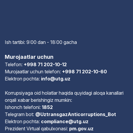
Ish tartibi: 9:00 dan - 18:00 gach
a
Murojaatlar uchun
Telefon:
+998 71 202-10-12
Murojaatlar uchun telefon:
+998 71 202-10-60
Elektron pochta:
info@utg.uz
Korrupsiyaga oid holatlar haqida quyidagi aloqa kanallari
orqali xabar berishingiz mumkin:
Ishonch telefoni:
1852
Telegram bot:
@UztransgazAnticorruptions_Bot
Elektron pochta:
compliance@utg.uz
Prezident Virtual qabulxonasi:
pm.gov.uz