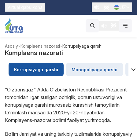
UZ
Virtual qabulxona
Asosiy
Komplaens nazorati
Korrupsiyaga qarshi
Komplaens nazorati
Korrupsiyaga qarshi
Monopoliyaga qarshi
“U
“O‘ztransgaz” AJda O‘zbekiston Respublikasi Prezidenti
tomonidan ilgari surilgan ochiqlik, qonun ustuvorligi va
korrupsiyaga qarshi murosasiz kurashish tamoyillarini
ta’minlash maqsadida 2020-yil 20-noyabrdan
Komplayens-nazorat bo‘limi faoliyat yuritmoqda.
Bo‘lim Jamiyat va uning tarkibiy tuzilmalarida korrupsiyaviy