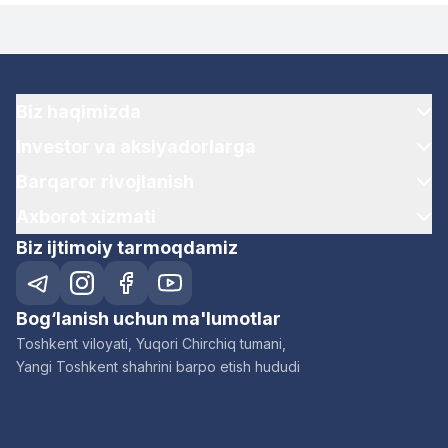
Biz haqimizda
Investor va aksiyadorlarga
Barqaror rivojlanish
Axborot xizmati
Biz ijtimoiy tarmoqdamiz
Bog‘lanish uchun ma'lumotlar
Toshkent viloyati, Yuqori Chirchiq tumani,
Yangi Toshkent shahrini barpo etish hududi