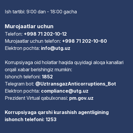
Ish tartibi: 9:00 dan - 18:00 gach
a
Murojaatlar uchun
Telefon:
+998 71 202-10-12
Murojaatlar uchun telefon:
+998 71 202-10-60
Elektron pochta:
info@utg.uz
Korrupsiyaga oid holatlar haqida quyidagi aloqa kanallari
orqali xabar berishingiz mumkin:
Ishonch telefoni:
1852
Telegram bot:
@UztransgazAnticorruptions_Bot
Elektron pochta:
compliance@utg.uz
Prezident Virtual qabulxonasi:
pm.gov.uz
Korrupsiyaga qarshi kurashish agentligining
ishonch telefoni: 1253