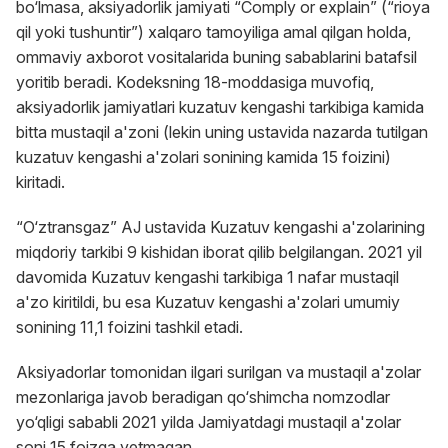
bo‘lmasa, aksiyadorlik jamiyati “Сomply or explain” (“rioya
qil yoki tushuntir”) xalqaro tamoyiliga amal qilgan holda,
ommaviy axborot vositalarida buning sabablarini batafsil
yoritib beradi. Kodeksning 18-moddasiga muvofiq,
aksiyadorlik jamiyatlari kuzatuv kengashi tarkibiga kamida
bitta mustaqil a'zoni (lekin uning ustavida nazarda tutilgan
kuzatuv kengashi a'zolari sonining kamida 15 foizini)
kiritadi.
“O‘ztransgaz” AJ ustavida Kuzatuv kengashi a'zolarining
miqdoriy tarkibi 9 kishidan iborat qilib belgilangan. 2021 yil
davomida Kuzatuv kengashi tarkibiga 1 nafar mustaqil
a'zo kiritildi, bu esa Kuzatuv kengashi a'zolari umumiy
sonining 11,1 foizini tashkil etadi.
Aksiyadorlar tomonidan ilgari surilgan va mustaqil a'zolar
mezonlariga javob beradigan qo‘shimcha nomzodlar
yo‘qligi sababli 2021 yilda Jamiyatdagi mustaqil a'zolar
soni 15 foizga yetmagan.