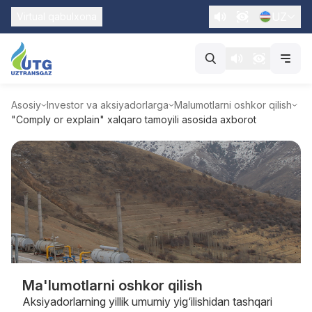
UZ
Virtual qabulxona
Asosiy
Investor va aksiyadorlarga
Malumotlarni oshkor qilish
"Comply or explain" xalqaro tamoyili asosida axborot
Ma'lumotlarni oshkor qilish
Aksiyadorlarning yillik umumiy yig‘ilishidan tashqari