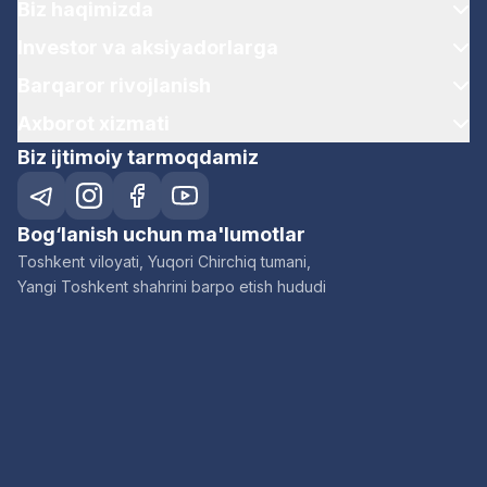
Biz haqimizda
Investor va aksiyadorlarga
Barqaror rivojlanish
Axborot xizmati
Biz ijtimoiy tarmoqdamiz
Bog‘lanish uchun ma'lumotlar
Toshkent viloyati, Yuqori Chirchiq tumani,
Yangi Toshkent shahrini barpo etish hududi