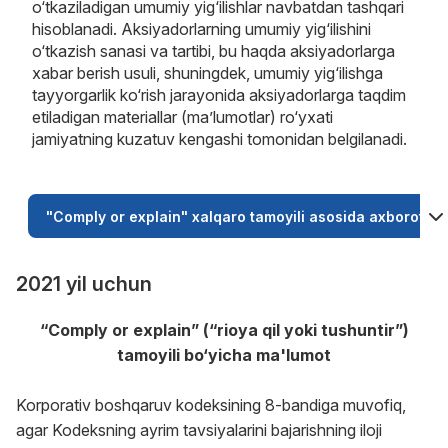
o‘tkaziladigan umumiy yig‘ilishlar navbatdan tashqari
hisoblanadi. Aksiyadorlarning umumiy yig‘ilishini
o‘tkazish sanasi va tartibi, bu haqda aksiyadorlarga
xabar berish usuli, shuningdek, umumiy yig‘ilishga
tayyorgarlik ko‘rish jarayonida aksiyadorlarga taqdim
etiladigan materiallar (ma’lumotlar) ro‘yxati
jamiyatning kuzatuv kengashi tomonidan belgilanadi.
"Comply or explain" xalqaro tamoyili asosida axborot
2021 yil uchun
“Сomply or explain” (“rioya qil yoki tushuntir”)
tamoyili bo‘yicha ma'lumot
Korporativ boshqaruv kodeksining 8-bandiga muvofiq,
agar Kodeksning ayrim tavsiyalarini bajarishning iloji