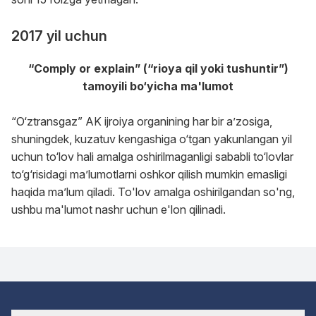
2017 yil uchun
“Сomply or explain” (“rioya qil yoki tushuntir”)
tamoyili bo‘yicha ma'lumot
“O‘ztransgaz” AK ijroiya organining har bir a’zosiga,
shuningdek, kuzatuv kengashiga o‘tgan yakunlangan yil
uchun to‘lov hali amalga oshirilmaganligi sababli to‘lovlar
to‘g‘risidagi ma’lumotlarni oshkor qilish mumkin emasligi
haqida ma’lum qiladi. To'lov amalga oshirilgandan so'ng,
ushbu ma'lumot nashr uchun e'lon qilinadi.