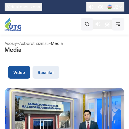
UZ
Virtual qabulxona
Asosiy
Axborot xizmati
Media
Media
Video
Rasmlar