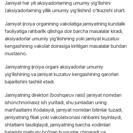
Jamiyat har yili aksiyadorlarning umumiy yig‘ilishini
(aksiyadorlarning yillik umumiy yig‘ilishini) o‘tkazishi shart.
Jamiyat ijroiya organining vakolatiga jamiyatning kundalik
faoliyatiga rahbarlik qilishga doir barcha masalalar kiradi,
aksiyadorlar umumiy yig‘ilishining yoki jamiyat kuzatuv
kengashining vakolat doirasiga kiritilgan masalalar bundan
mustasno.
Jamiyatning ijroiya organi aksiyadorlar umumiy
yig‘ilishining va jamiyat kuzatuv kengashining qarorlari
bajarilishini tashkil etadi.
Jamiyatning direktori (boshqaruv raisi) jamiyat nomidan
ishonchnomasiz ish yuritadi, shu jumladan uning
manfaatlarini ifodalaydi, jamiyat nomidan bitimlar tuzadi,
jamiyatning filiali yoki vakolatxonasi rahbarini tayinlaydi,
shtatlarni tasdiqlaydi, jamiyatning barcha xodimlari
bajarishi majburiy bo‘lgan buyruqlar chiqaradi va