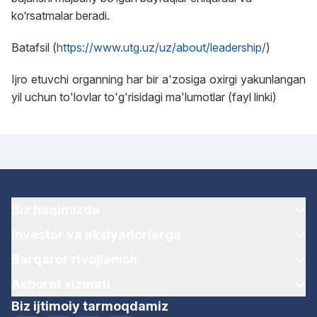
ko‘rsatmalar beradi.
Batafsil (
https://www.utg.uz/uz/about/leadership/
)
Ijro etuvchi organning har bir a'zosiga oxirgi yakunlangan
yil uchun to'lovlar to'g'risidagi ma'lumotlar (fayl linki)
Biz haqimizda
Investor va aksiyadorlarga
Barqaror rivojlanish
Axborot xizmati
Biz ijtimoiy tarmoqdamiz