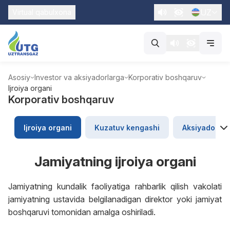
UZ
Virtual qabulxona
Asosiy
Investor va aksiyadorlarga
Korporativ boshqaruv
Ijroiya organi
Korporativ boshqaruv
Ijroiya organi
Kuzatuv kengashi
Aksiyadorlarn
Jamiyatning ijroiya organi
Jamiyatning kundalik faoliyatiga rahbarlik qilish vakolati
jamiyatning ustavida belgilanadigan direktor yoki jamiyat
boshqaruvi tomonidan amalga oshiriladi.