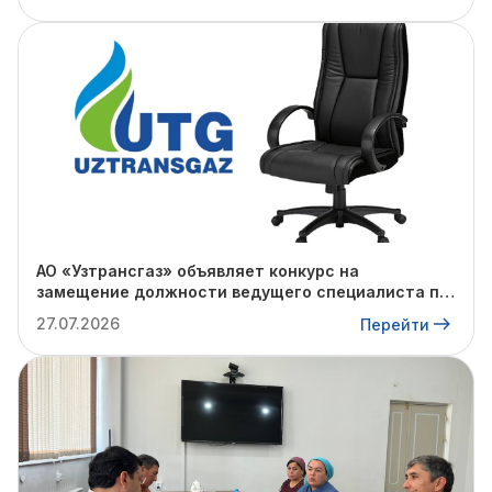
АО «Узтрансгаз» объявляет конкурс на
замещение должности ведущего специалиста по
комплаенс-контролю в «Газлийском»,
27.07.2026
Перейти
«Каганском», «Зирабулакском» УМГ, а также на
ПХГ «Северный Сох».