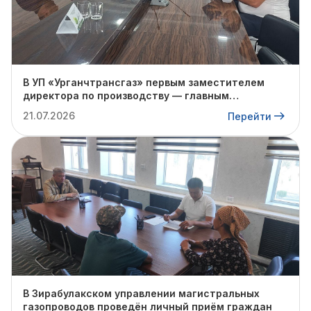
В УП «Урганчтрансгаз» первым заместителем
директора по производству — главным
инженером Базарбаевым Собиром
21.07.2026
Перейти
Керимбаевичем был проведён очередной личный
приём граждан.
В Зирабулакском управлении магистральных
газопроводов проведён личный приём граждан