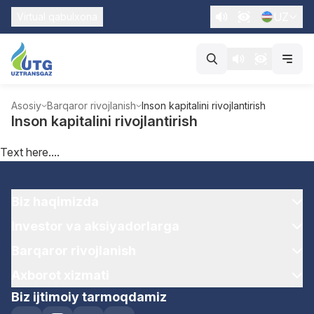
UZ
Virtual qabulxona
Asosiy
Barqaror rivojlanish
Inson kapitalini rivojlantirish
Inson kapitalini rivojlantirish
Text here....
Biz haqimizda
Investor va aksiyadorlarga
Barqaror rivojlanish
Axborot xizmati
Biz ijtimoiy tarmoqdamiz