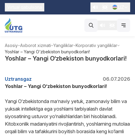
UZ
Virtual qabulxona
Asosiy
Axborot xizmati
Yangiliklar
Korporativ yangiliklar
Yoshlar – Yangi O‘zbekiston bunyodkorlari!
Yoshlar – Yangi O‘zbekiston bunyodkorlari!
Uztransgaz
06.07.2026
Yoshlar – Yangi O‘zbekiston bunyodkorlari!
Yangi O‘zbekistonda ma’naviy yetuk, zamonaviy bilim va
yuksak intellektga ega yoshlarni tarbiyalash davlat
siyosatining ustuvor yo‘nalishlaridan biri hisoblanadi.
Kitobxonlik madaniyatini rivojlantirish, yoshlarning mutolaa
orqali bilim va tafakkurini boyitish borasida keng ko‘lamli