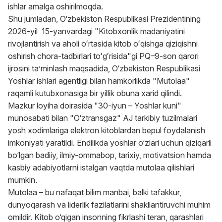
ishlar amalga oshirilmoqda.
Shu jumladan, O‘zbekiston Respublikasi Prezidentining
2026-yil 15-yanvardagi "Kitobxonlik madaniyatini
rivojlantirish va aholi oʻrtasida kitob oʻqishga qiziqishni
oshirish chora-tadbirlari toʻgʻrisida"gi PQ–9-son qarori
ijrosini ta’minlash maqsadida, O‘zbekiston Respublikasi
Yoshlar ishlari agentligi bilan hamkorlikda "Mutolaa"
raqamli kutubxonasiga bir yillik obuna xarid qilindi.
Mazkur loyiha doirasida "30-iyun – Yoshlar kuni"
munosabati bilan "O‘ztransgaz" AJ tarkibiy tuzilmalari
yosh xodimlariga elektron kitoblardan bepul foydalanish
imkoniyati yaratildi. Endilikda yoshlar o‘zlari uchun qiziqarli
bo‘lgan badiiy, ilmiy-ommabop, tarixiy, motivatsion hamda
kasbiy adabiyotlarni istalgan vaqtda mutolaa qilishlari
mumkin.
Mutolaa – bu nafaqat bilim manbai, balki tafakkur,
dunyoqarash va liderlik fazilatlarini shakllantiruvchi muhim
omildir. Kitob o‘qigan insonning fikrlashi teran, qarashlari