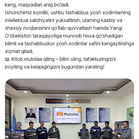
keng, maqsadlari aniq bo‘ladi.
Ishonchimiz komilki, ushbu tashabbus yosh xodimlarning
intellektual salohiyatini yuksaltirish, ularning kasbiy va
shaxsiy rivojlanishini qo‘llab-quvvatlash hamda Yangi
O‘zbekiston taraqqiyotiga munosib hissa qo‘shadigan
bilimli va tashabbuskor yosh xodimlar safini kengaytirishga
xizmat qiladi.
📖 Kitob mutolaa qiling – bilim oling, tafakkuringizni
boyiting va kelajagingizni bugundan yarating!