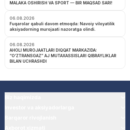
MALAKA OSHIRISH VA SPORT — BIR MAQSAD SARI!
06.08.2026
Fuqarolar qabuli davom etmoqda: Navoiy viloyatilik
aksiyadorning murojaati nazoratga olindi.
06.08.2026
AHOLI MUROJAATLARI DIQQAT MARKAZIDA:
“O‘ZTRANSGAZ” AJ MUTAXASSISLARI QIBRAYLIKLAR
BILAN UCHRASHDI
Biz haqimizda
Investor va aksiyadorlarga
Barqaror rivojlanish
Axborot xizmati