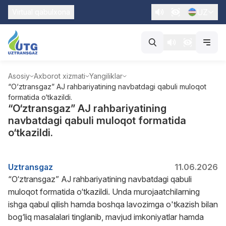
UZ
Virtual qabulxona
Asosiy
Axborot xizmati
Yangiliklar
“O‘ztransgaz” AJ rahbariyatining navbatdagi qabuli muloqot
formatida o‘tkazildi.
“O‘ztransgaz” AJ rahbariyatining
navbatdagi qabuli muloqot formatida
o‘tkazildi.
Uztransgaz
11.06.2026
“O‘ztransgaz” AJ rahbariyatining navbatdagi qabuli
muloqot formatida o‘tkazildi. Unda murojaatchilarning
ishga qabul qilish hamda boshqa lavozimga o'tkazish bilan
bog‘liq masalalari tinglanib, mavjud imkoniyatlar hamda