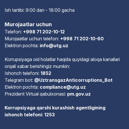
Ish tartibi: 9:00 dan - 18:00 gach
a
Murojaatlar uchun
Telefon:
+998 71 202-10-12
Murojaatlar uchun telefon:
+998 71 202-10-60
Elektron pochta:
info@utg.uz
Korrupsiyaga oid holatlar haqida quyidagi aloqa kanallari
orqali xabar berishingiz mumkin:
Ishonch telefoni:
1852
Telegram bot:
@UztransgazAnticorruptions_Bot
Elektron pochta:
compliance@utg.uz
Prezident Virtual qabulxonasi:
pm.gov.uz
Korrupsiyaga qarshi kurashish agentligining
ishonch telefoni: 1253