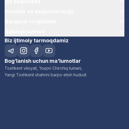
Biz haqimizda
Investor va aksiyadorlarga
Barqaror rivojlanish
Axborot xizmati
Biz ijtimoiy tarmoqdamiz
Bog‘lanish uchun ma'lumotlar
Toshkent viloyati, Yuqori Chirchiq tumani,
Yangi Toshkent shahrini barpo etish hududi