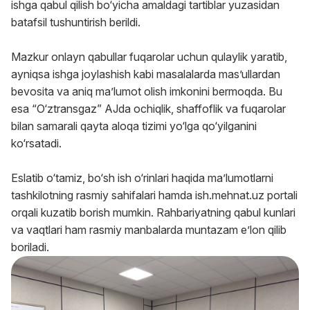
ishga qabul qilish bo‘yicha amaldagi tartiblar yuzasidan
batafsil tushuntirish berildi.
Mazkur onlayn qabullar fuqarolar uchun qulaylik yaratib,
ayniqsa ishga joylashish kabi masalalarda mas’ullardan
bevosita va aniq ma’lumot olish imkonini bermoqda. Bu
esa “O‘ztransgaz” AJda ochiqlik, shaffoflik va fuqarolar
bilan samarali qayta aloqa tizimi yo‘lga qo‘yilganini
ko‘rsatadi.
Eslatib o‘tamiz, bo‘sh ish o‘rinlari haqida ma’lumotlarni
tashkilotning rasmiy sahifalari hamda ish.mehnat.uz portali
orqali kuzatib borish mumkin. Rahbariyatning qabul kunlari
va vaqtlari ham rasmiy manbalarda muntazam e’lon qilib
boriladi.