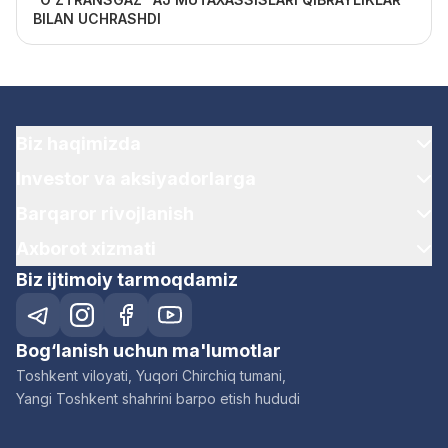
BILAN UCHRASHDI
Biz haqimizda
Investor va aksiyadorlarga
Barqaror rivojlanish
Axborot xizmati
Biz ijtimoiy tarmoqdamiz
Bog‘lanish uchun ma'lumotlar
Toshkent viloyati, Yuqori Chirchiq tumani,
Yangi Toshkent shahrini barpo etish hududi