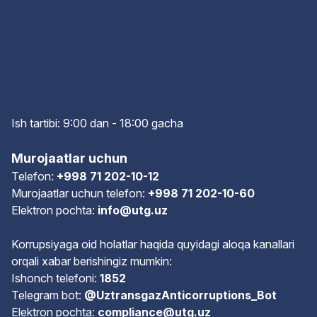
Ish tartibi: 9:00 dan - 18:00 gach
a
Murojaatlar uchun
Telefon:
+998 71 202-10-12
Murojaatlar uchun telefon:
+998 71 202-10-60
Elektron pochta:
info@utg.uz
Korrupsiyaga oid holatlar haqida quyidagi aloqa kanallari
orqali xabar berishingiz mumkin:
Ishonch telefoni:
1852
Telegram bot:
@UztransgazAnticorruptions_Bot
Elektron pochta:
compliance@utg.uz