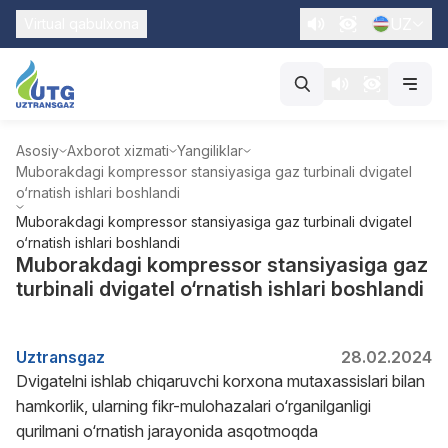
UZ
Virtual qabulxona
Asosiy
Axborot xizmati
Yangiliklar
Muborakdagi kompressor stansiyasiga gaz turbinali dvigatel
o‘rnatish ishlari boshlandi
Muborakdagi kompressor stansiyasiga gaz turbinali dvigatel
o‘rnatish ishlari boshlandi
Muborakdagi kompressor stansiyasiga gaz
turbinali dvigatel o‘rnatish ishlari boshlandi
Uztransgaz
28.02.2024
Dvigatelni ishlab chiqaruvchi korxona mutaxassislari bilan
hamkorlik, ularning fikr-mulohazalari o‘rganilganligi
qurilmani o‘rnatish jarayonida asqotmoqda