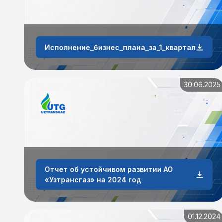
Исполнение_бизнес_плана_за_1_квартал_2026_
30.06.2025
Отчет об устойчивом развитии АО
«Узтрансгаз» на 2024 год
01.12.2024