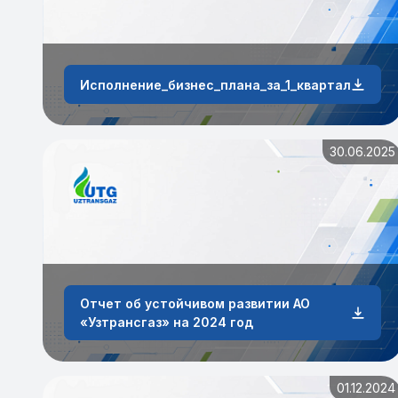
Исполнение_бизнес_плана_за_1_квартал_2026_
30.06.2025
Отчет об устойчивом развитии АО
«Узтрансгаз» на 2024 год
01.12.2024