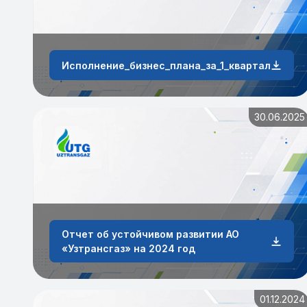
Исполнение_бизнес_плана_за_1_квартал_2026_
30.06.2025
Отчет об устойчивом развитии АО
«Узтрансгаз» на 2024 год
01.12.2024