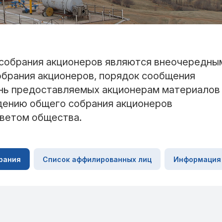
собрания акционеров являются внеочередны
обрания акционеров, порядок сообщения
ень предоставляемых акционерам материалов
едению общего собрания акционеров
ветом общества.
рания
Список аффилированных лиц
Информация 