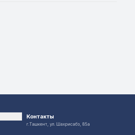
Контакты
г.Ташкент, ул. Шахрисабз, 85а