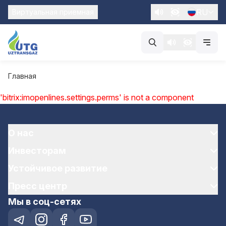
RU
Виртуальная приемная
Главная
'bitrix:imopenlines.settings.perms' is not a component
О нас
Инвесторам
Устойчивое развитие
Пресс центр
Мы в соц-сетях