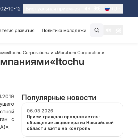
02-10-12
Виртуальная приемная
RU
атегия развития
Политика молодежи
и«Itochu Corporation» и «Marubeni Corporation»
компаниями«Itochu
Популярные новости
1.2019
кущего
06.08.2026
естной
Прием граждан продолжается:
тан с
обращение акционера из Навоийской
A)».
области взято на контроль