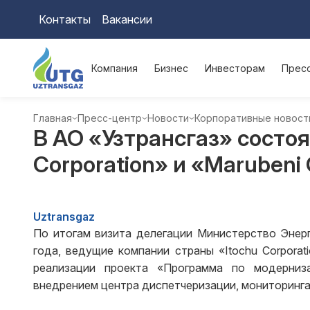
Контакты
Вакансии
Компания
Бизнес
Инвесторам
Прес
Главная
Пресс-центр
Новости
Корпоративные новост
В АО «Узтрансгаз» состо
Corporation» и «Marubeni 
Uztransgaz
По итогам визита делегации Министерство Энерг
года, ведущие компании страны «Itochu Corporat
реализации проекта «Программа по модерниза
внедрением центра диспетчеризации, мониторинга