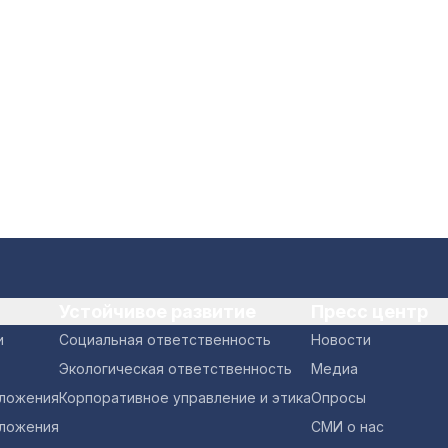
Устойчивое развитие
Пресс центр
и
Социальная ответственность
Новости
Экологическая ответственность
Медиа
оложения
Корпоративное управление и этика
Опросы
ложения
СМИ о нас