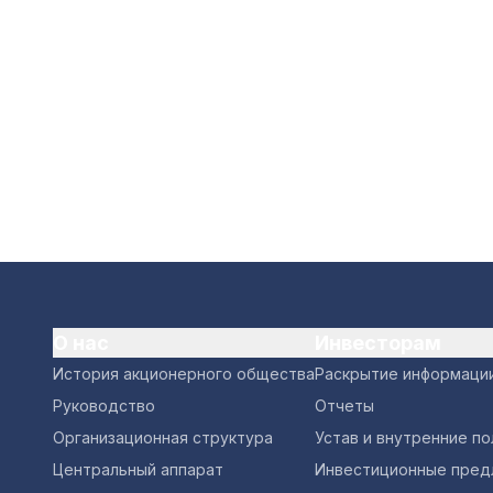
О нас
Инвесторам
История акционерного общества
Раскрытие информаци
Руководство
Отчеты
Организационная структура
Устав и внутренние п
Центральный аппарат
Инвестиционные пред