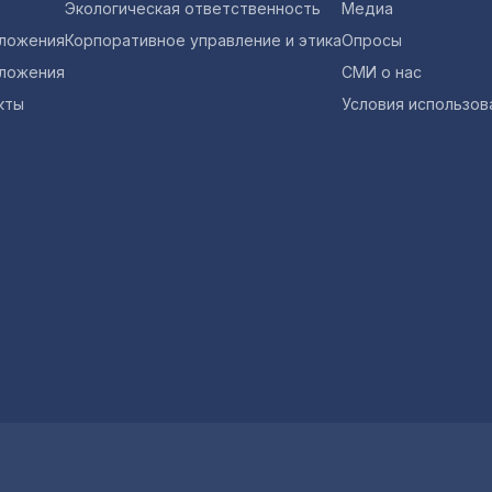
Экологическая ответственность
Медиа
оложения
Корпоративное управление и этика
Опросы
ложения
СМИ о нас
кты
Условия использов