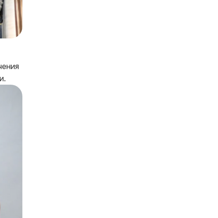
чения
и.