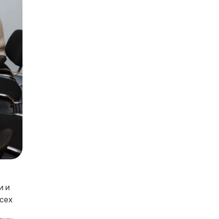
и и
сех