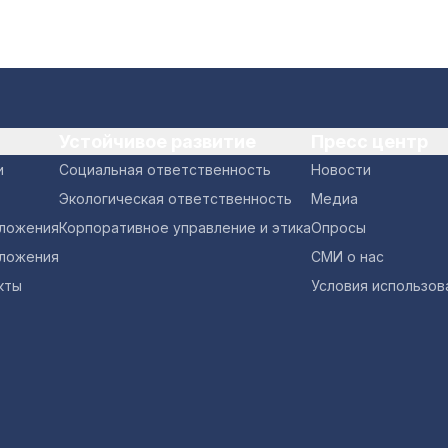
Устойчивое развитие
Пресс центр
и
Социальная ответственность
Новости
Экологическая ответственность
Медиа
оложения
Корпоративное управление и этика
Опросы
ложения
СМИ о нас
кты
Условия использов