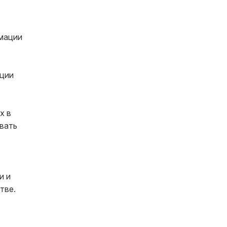
мации
ации
х в
вать
и и
тве.