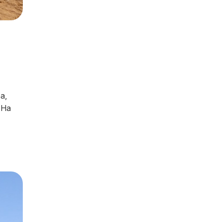
а,
 На