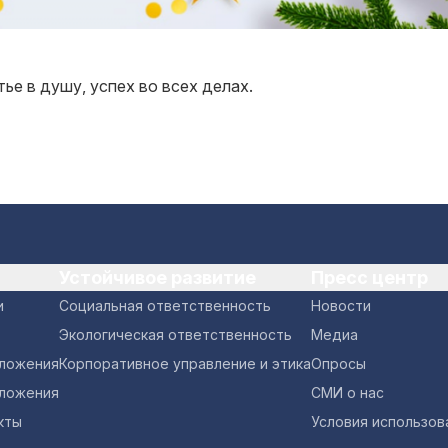
ье в душу, успех во всех делах.
Устойчивое развитие
Пресс центр
и
Социальная ответственность
Новости
Экологическая ответственность
Медиа
оложения
Корпоративное управление и этика
Опросы
ложения
СМИ о нас
кты
Условия использов