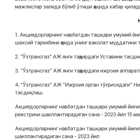
мажлислар залида бўлиб ўтиши ҳақида хабар қилад
1. Aкциядорларнинг навбатдан ташқари умумий йи
шахсий таркибини ҳамда унинг ваколат муддатини 
2. “Ўзтрансгаз” АЖ янги таҳрирдаги Уставини тасди
3. “Ўзтрансгаз” АЖ янги таҳрирдаги ижроия аппара
4. “Ўзтрансгаз” АЖ “Ижроия орган тўғрисидаги” Н
тасдиқлаш.
Акциядорларнинг навбатдан ташқари умумий йиғил
реестрини шакллантирадиган сана - 2023 йил 15 ма
Aкциядорларнинг навбатдан ташқари умумий йиғил
шакллантирадиган сана - 2023 йил