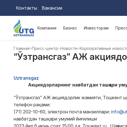
Контакты
Вакансии
Компания
Бизнес
Инвесторам
Прес
Главная
Пресс-центр
Новости
Корпоративные новост
“Ўзтрансгаз” АЖ акциядо
Uztransgaz
Aкциядорларнинг навбатдан ташқари уму
“Ўзтрансгаз” АЖ акциядорлик жамияти, Тошкент ша
телефон рақами:
(71) 202-10-60, электрон почта манзиллари:
info@ut
навбатдан ташқари умумий йиғилиши
2023 йил 6 июнь соат 15:00 да, Тошкент ш., Шаҳри