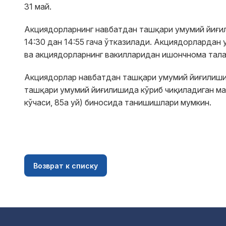
31 май.
Aкциядорларнинг навбатдан ташқари умумий йиғил
14:30 дан 14:55 гача ўтказилади. Aкциядорлардан
ва акциядорларнинг вакилларидан ишончнома тала
Aкциядорлар навбатдан ташқари умумий йиғилиши
ташқари умумий йиғилишида кўриб чиқиладиган ма
кўчаси, 85а уй) биносида танишишлари мумкин.
Возврат к списку