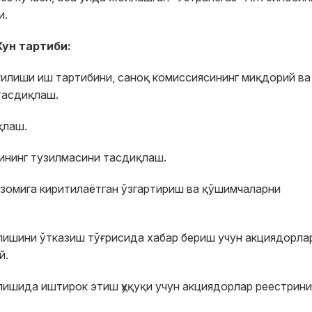
и.
Кун тартиби:
ғилиши иш тартибини, саноқ комиссиясининг миқдорий ва
тасдиқлаш.
қлаш.
тининг тузилмасини тасдиқлаш.
изомига киритилаётган ўзгартириш ва қўшимчаларни
ишини ўтказиш тўғрисида хабар бериш учун акциядорла
й.
ишида иштирок этиш ҳуқуқи учун акциядорлар реестрини