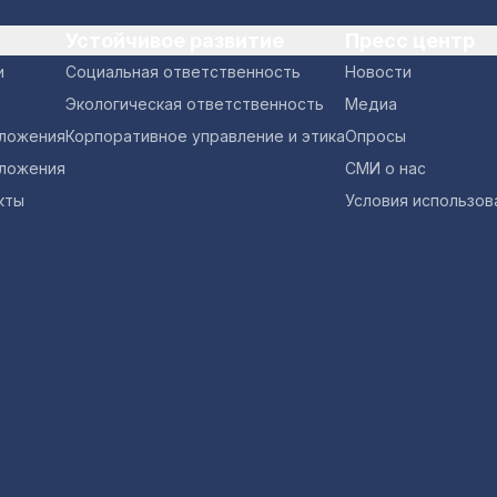
Устойчивое развитие
Пресс центр
и
Социальная ответственность
Новости
Экологическая ответственность
Медиа
оложения
Корпоративное управление и этика
Опросы
ложения
СМИ о нас
кты
Условия использов