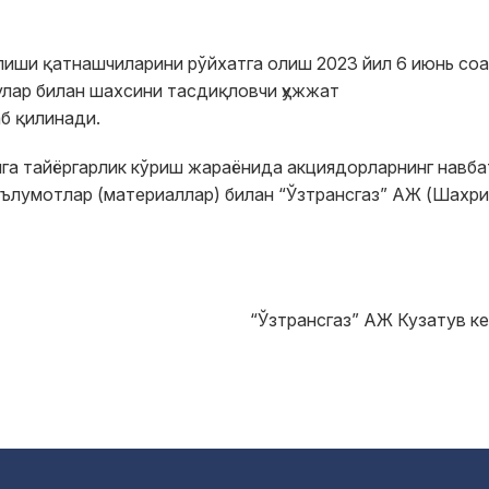
иши қатнашчиларини рўйхатга олиш 2023 йил 6 июнь со
 улар билан шахсини тасдиқловчи ҳужжат
б қилинади.
га тайёргарлик кўриш жараёнида акциядорларнинг навб
ълумотлар (материаллар) билан “Ўзтрансгаз” АЖ (Шахр
“Ўзтрансгаз” АЖ Кузатув к