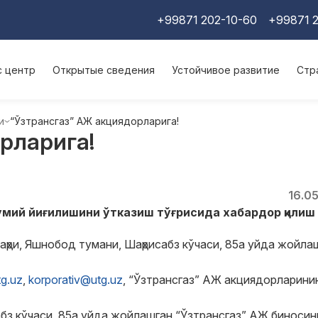
+99871 202-10-60
+99871 2
с центр
Открытые сведения
Устойчивое развитие
Стр
и
“Ўзтрансгаз” АЖ акциядорларига!
рларига!
16.0
мий йиғилишини ўтказиш тўғрисида хабардор қилиш
ҳри, Яшнобод тумани, Шаҳрисабз кўчаси, 85а уйда жойла
g.uz
,
korpоrativ@utg.uz
, “Ўзтрансгаз” АЖ акциядорларини
сабз кўчаси, 85а уйда жойлашган “Ўзтрансгаз” АЖ биносин