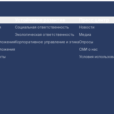
Устойчивое развитие
Пресс центр
и
Социальная ответственность
Новости
Экологическая ответственность
Медиа
оложения
Корпоративное управление и этика
Опросы
ложения
СМИ о нас
кты
Условия использов