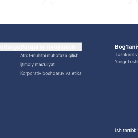
dorlarga
Barqaror rivojlanish
Bog‘lan
Toshkent vi
Atrof-muhitni muhofaza qilish
Yangi Toshk
Ijtimoiy mas’uliyat
Korporativ boshqaruv va etika
Ish tartib