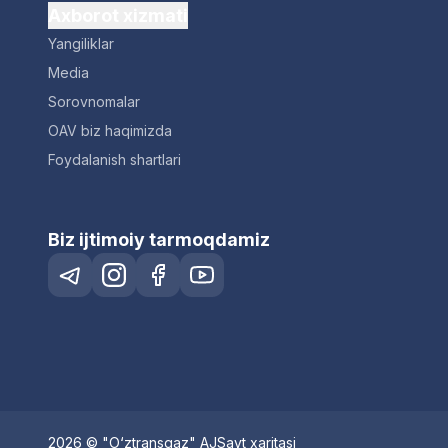
Axborot xizmati
Yangiliklar
Media
Sorovnomalar
OAV biz haqimizda
Foydalanish shartlari
Biz ijtimoiy tarmoqdamiz
2026 © "O‘ztransgaz" AJ
Sayt xaritasi