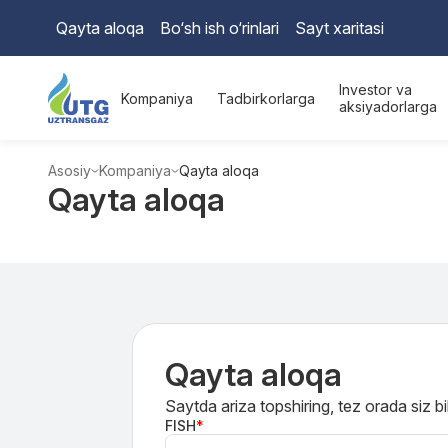
Qayta aloqa
Bo‘sh ish o‘rinlari
Sayt xaritasi
Investor va
Kompaniya
Tadbirkorlarga
aksiyadorlarga
Asosiy
Kompaniya
Qayta aloqa
Qayta aloqa
Qayta aloqa
Saytda ariza topshiring, tez orada siz b
FISH
*