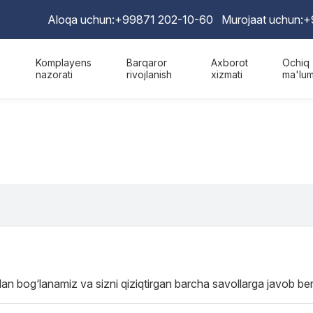
Aloqa uchun:
+99871 202-10-60
Murojaat uchun:
+
Komplayens
Barqaror
Axborot
Ochiq
nazorati
rivojlanish
xizmati
ma'lum
ilan bog‘lanamiz va sizni qiziqtirgan barcha savollarga javob be