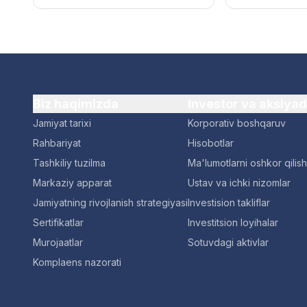
Biz haqimizda
Investor va aksiya
Jamiyat tarixi
Korporativ boshqaruv
Rahbariyat
Hisobotlar
Tashkiliy tuzilma
Ma'lumotlarni oshkor qilish
Markaziy apparat
Ustav va ichki nizomlar
Jamiyatning rivojlanish strategiyasi
Investision takliflar
Sertifikatlar
Investitsion loyihalar
Murojaatlar
Sotuvdagi aktivlar
Komplaens nazorati