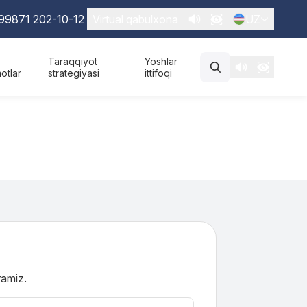
99871 202-10-12
Virtual qabulxona
UZ
Taraqqiyot
Yoshlar
otlar
strategiyasi
ittifoqi
ramiz.