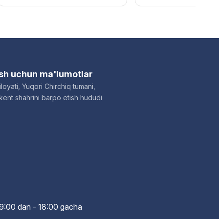
ish uchun ma'lumotlar
loyati, Yuqori Chirchiq tumani,
ent shahrini barpo etish hududi
i: 9:00 dan - 18:00 gach
a