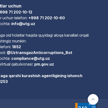
tlar uchun
998 71 202-10-12
r uchun telefon:
+998 71 202-10-60
pochta:
info@utg.uz
ga oid holatlar haqida quyidagi aloqa kanallari orqali
shingiz mumkin:
lefoni:
1852
bot:
@UztransgazAnticorruptions_Bot
pochta:
compliance@utg.uz
Virtual qabulxonasi:
pm.gov.uz
aga qarshi kurashish agentligining ishonch
 1253