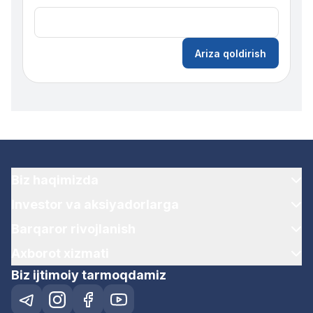
Ariza qoldirish
Biz haqimizda
Investor va aksiyadorlarga
Barqaror rivojlanish
Axborot xizmati
Biz ijtimoiy tarmoqdamiz