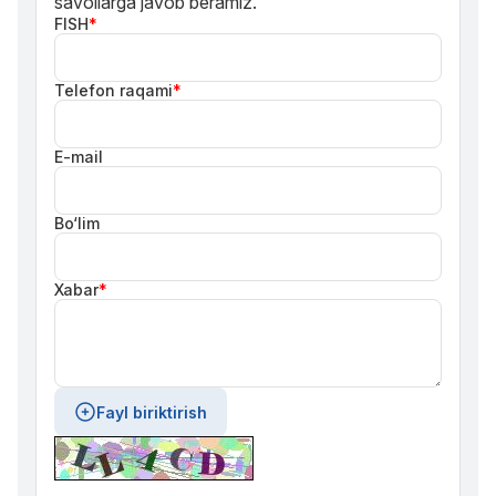
savollarga javob beramiz.
FISH
*
Telefon raqami
*
E-mail
Bo‘lim
Xabar
*
Fayl biriktirish