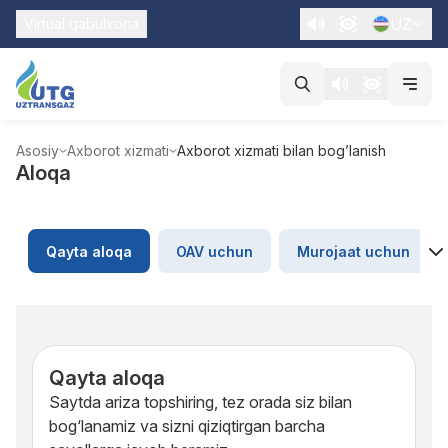
UZ
Virtual qabulxona
Asosiy
Axborot xizmati
Axborot xizmati bilan bog’lanish
Aloqa
Qayta aloqa
OAV uchun
Murojaat uchun
Qayta aloqa
Saytda ariza topshiring, tez orada siz bilan
bog‘lanamiz va sizni qiziqtirgan barcha