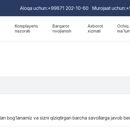
Aloqa uchun:
+99871 202-10-60
Murojaat uchun:
+
Komplayens
Barqaror
Axborot
Ochiq
nazorati
rivojlanish
xizmati
ma'lum
ilan bog‘lanamiz va sizni qiziqtirgan barcha savollarga javob be