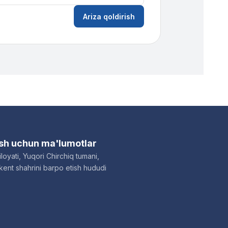
Ariza qoldirish
ish uchun ma'lumotlar
loyati, Yuqori Chirchiq tumani,
ent shahrini barpo etish hududi