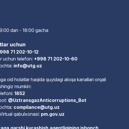
i: 9:00 dan - 18:00 gach
a
tlar uchun
998 71 202-10-12
r uchun telefon:
+998 71 202-10-60
pochta:
info@utg.uz
ga oid holatlar haqida quyidagi aloqa kanallari orqali
shingiz mumkin:
lefoni:
1852
bot:
@UztransgazAnticorruptions_Bot
pochta:
compliance@utg.uz
Virtual qabulxonasi:
pm.gov.uz
aga qarshi kurashish agentligining ishonch