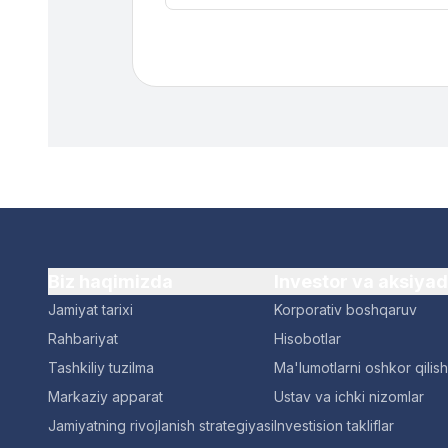
Biz haqimizda
Investor va aksiya
Jamiyat tarixi
Korporativ boshqaruv
Rahbariyat
Hisobotlar
Tashkiliy tuzilma
Ma'lumotlarni oshkor qilish
Markaziy apparat
Ustav va ichki nizomlar
Jamiyatning rivojlanish strategiyasi
Investision takliflar