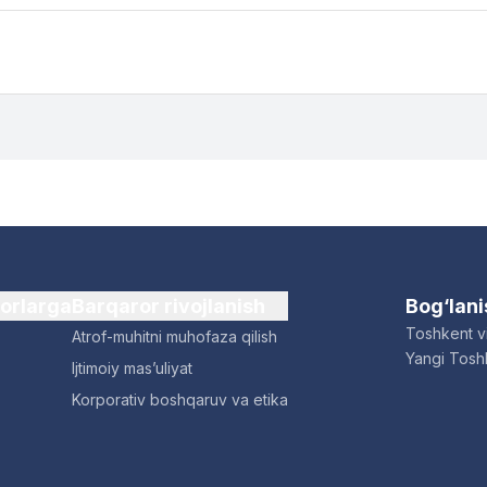
dorlarga
Barqaror rivojlanish
Bog‘lan
Toshkent vi
Atrof-muhitni muhofaza qilish
Yangi Toshk
Ijtimoiy mas’uliyat
Korporativ boshqaruv va etika