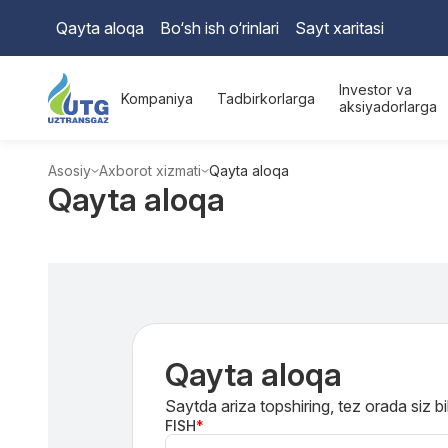
Qayta aloqa
Bo‘sh ish o‘rinlari
Sayt xaritasi
Investor va
Kompaniya
Tadbirkorlarga
aksiyadorlarga
Asosiy
Axborot xizmati
Qayta aloqa
Qayta aloqa
Qayta aloqa
Saytda ariza topshiring, tez orada siz b
FISH
*