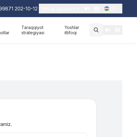
99871 202-10-12
Virtual qabulxona
UZ
Taraqqiyot
Yoshlar
otlar
strategiyasi
ittifoqi
ramiz.