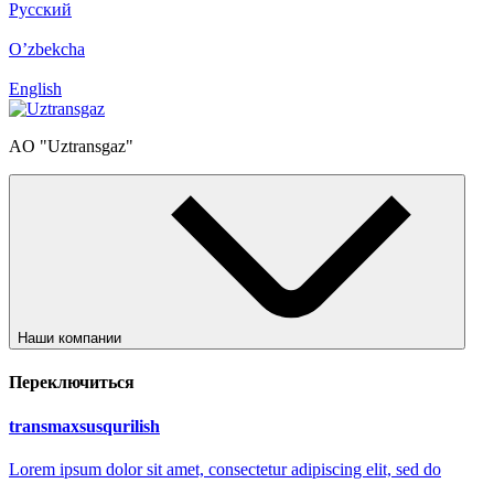
Русский
O’zbekcha
English
AO "Uztransgaz"
Наши компании
Переключиться
transmaxsusqurilish
Lorem ipsum dolor sit amet, consectetur adipiscing elit, sed do