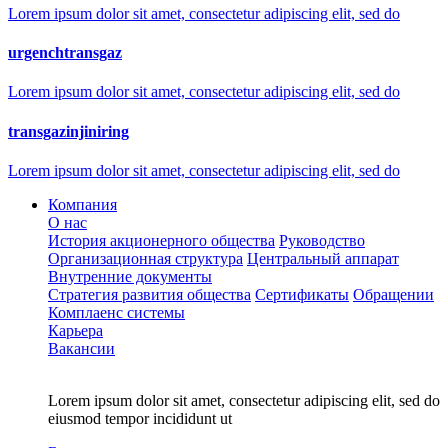
Lorem ipsum dolor sit amet, consectetur adipiscing elit, sed do
urgenchtransgaz
Lorem ipsum dolor sit amet, consectetur adipiscing elit, sed do
transgazinjiniring
Lorem ipsum dolor sit amet, consectetur adipiscing elit, sed do
Компания
О нас
История акционерного общества
Руководство
Организационная структура
Центральный аппарат
Внутренние документы
Стратегия развития общества
Сертификаты
Обращении
Комплаенс системы
Карьера
Вакансии
Lorem ipsum dolor sit amet, consectetur adipiscing elit, sed do
eiusmod tempor incididunt ut